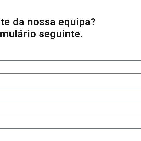
rte da nossa equipa?
S
mulário seguinte.
83
Sa
+1
F