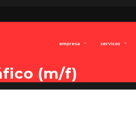
empresa
serviços
portfolio
estratégias de marketing
fico (m/f)
blog
estratégias de conteúdo
desenvolvimento web e au
L
marketing digital
design e imagem
93
marketing para o imobiliá
Lo
+3