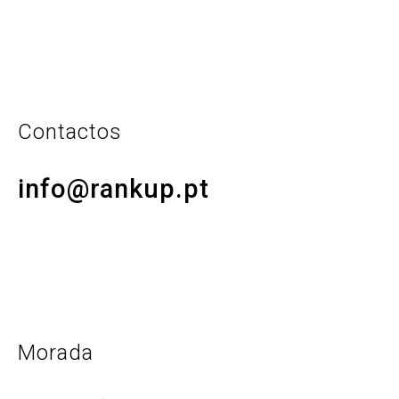
a
t
i
v
e
:
Contactos
info@rankup.pt
Morada