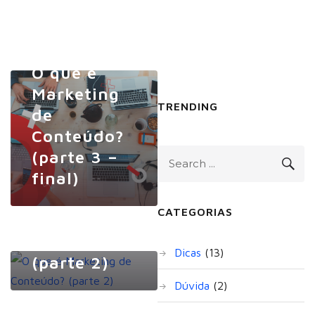
O que é
Marketing
TRENDING
de
Conteúdo?
(parte 3 –
O que é
final)
Marketing
CATEGORIAS
de
Conteúdo?
Dicas
(13)
(parte 2)
Dúvida
(2)