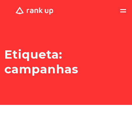
Etiqueta:
campanhas
Como medir
e avaliar o